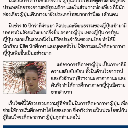
ในส่วนการค้า ก็เช่นเดียวกัน ญี่ปุ่นเป็นประเทศคู่ค้าที่สำคัญของ
ประเทศไทยรองจากสหรัฐอเมริกา และในส่วนการท่องเที่ยว ก็มีนัก
ท่องเที่ยวญี่ปุ่นเดินทางมายังประเทศไทยมากกว่าปีละ 1 ล้านคน
ในช่วง 10 ปีกว่าที่ผ่านมา ศิลปะและวัฒนธรรมของญี่ปุ่นเข้ามามี
บทบาทในสังคมไทยมากยิ่งขึ้น อาหารญี่ปุ่น เพลงญี่ปุ่น การ์ตูน
ญี่ปุ่น กลายเป็นส่วนหนึ่งในชีวิตประจำวันของคนไทย ทำให้มี
นักเรียน นิสิต นักศึกษา และบุคคลทั่วไป ให้ความสนใจศึกษาภาษา
ญี่ปุ่นเพิ่มขึ้นเป็นอย่างมาก
แต่จากการที่ภาษาญี่ปุ่น เป็นภาษาที่มี
ความสลับซับซ้อน ทั้งในด้านไวยากรณ์
และตัวอักษร (ฮิรางานะ คาตาคานะ และ
คันจิ) ทำให้การศึกษาภาษาญี่ปุ่นมีความ
ยากลำบาก
เว็บไซต์นี้ได้รวบรวมความรู้ที่จำเป็นในการศึกษาภาษาญี่ปุ่น เพื่อ
ช่วยให้การเริ่มศึกษาทำได้โดยสะดวก ซึ่งหวังว่าจะเป็นประโยชน์กับ
ผู้ที่สนใจจะศึกษาภาษาญี่ปุ่นทุกท่านต่อไป